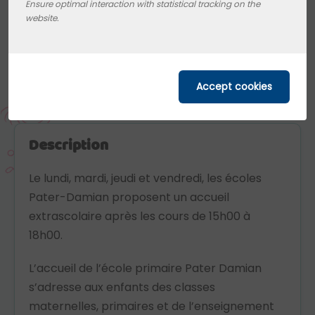
Ensure optimal interaction with statistical tracking on the
website.
Slogan
Une coexistence créative dans un cadre
familial
Description
Le lundi, mardi, jeudi et vendredi, les écoles
Pater-Damian proposent un accueil
extrascolaire après les cours de 15h00 à
18h00.
L’accueil de l’école primaire Pater Damian
s’adresse aux enfants des classes
maternelles, primaires et de l’enseignement