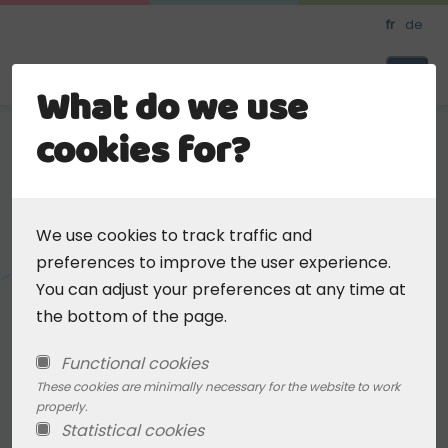
Skip
fr
de
to
main
Meine Kinderbetreuung
What do we use
content
cookies for?
< chercher un autre milieu d'accueil
We use cookies to track traffic and
Außerschulische Betreuung
preferences to improve the user experience.
an den Pater-Damian-
You can adjust your preferences at any time at
Schulen am Heidberg
the bottom of the page.
Functional cookies
These cookies are minimally necessary for the website to work
Site internet
properly.
Statistical cookies
https://www.pds-heidberg.be